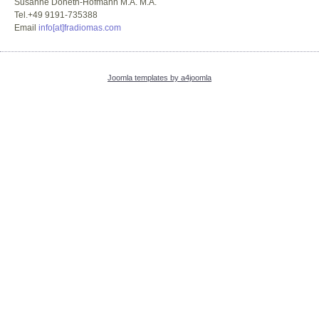
Susanne Doneth-Hofmann M.A. M.A.
Tel.+49 9191-735388
Email
info[at]fradiomas.com
Joomla templates by a4joomla